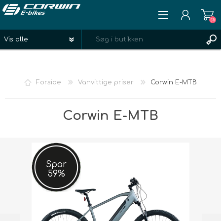
(0)
REGISTRÉR
LOGIN
Forside
Vanvittige priser
Corwin E-MTB
ØNSKELISTE
(0)
Corwin E-MTB
Spar
59%