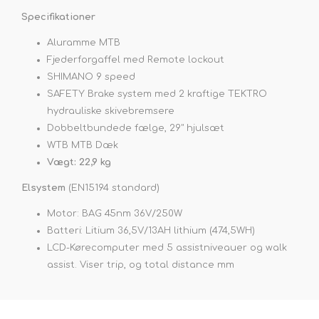
Specifikationer
Aluramme MTB
Fjederforgaffel med Remote lockout
SHIMANO 9 speed
SAFETY Brake system med 2 kraftige TEKTRO
hydrauliske skivebremsere
Dobbeltbundede fælge, 29" hjulsæt
WTB MTB Dæk
Vægt: 22,9 kg
Elsystem
(EN15194 standard)
Motor: BAG 45nm 36V/250W
Batteri: Litium 36,5V/13AH lithium (474,5WH)
LCD-Kørecomputer med 5 assistniveauer og walk
assist. Viser trip, og total distance mm