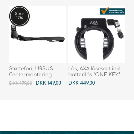
Spar
17%
Støttefod, URSUS
Lås, AXA låsesæt inkl.
Centermontering
batterilås "ONE KEY"
DKK 149,00
DKK 449,00
DKK 179,00