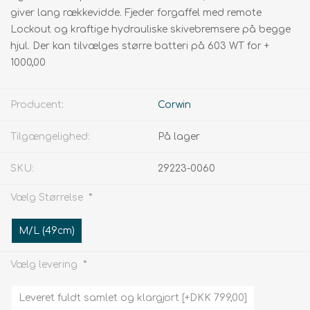
giver lang rækkevidde. Fjeder forgaffel med remote
Lockout og kraftige hydrauliske skivebremsere på begge
hjul. Der kan tilvælges større batteri på 603 WT for +
1000,00
Producent:
Corwin
Tilgængelighed:
På lager
SKU:
29223-0060
*
Vælg Størrelse
M/L (49cm)
*
Vælg levering
Leveret fuldt samlet og klargjort [+DKK 799,00]