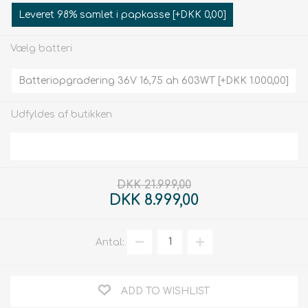
Leveret 98% samlet i papkasse [+DKK 0,00]
Vælg batteri
Batteriopgradering 36V 16,75 ah 603WT [+DKK 1.000,00]
Udfyldes af butikken
DKK 21.999,00
DKK 8.999,00
Antal:
ADD TO WISHLIST