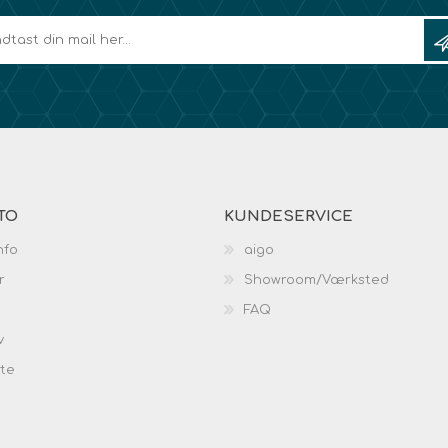
TO
KUNDESERVICE
nfo
aigo
r
Showroom/Værksted
FAQ
v
ste