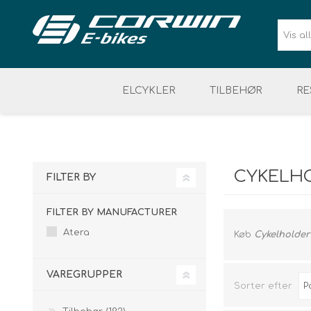
ELCYKLER
TILBEHØR
RE
BATTERI & LADER
SIKKERHED
ELCYKEL DAME
VÆRKTØJ & ELDELE
CYKELUDSTYR
ELCYKEL 
CYKELH
FILTER BY
FILTER BY MANUFACTURER
Atera
Køb
Cykelholder
VAREGRUPPER
Sorter efter