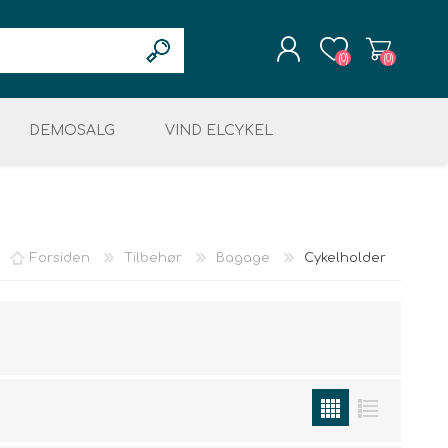
(0)
(0)
DEMOSALG
REGISTRÉR
VIND ELCYKEL
LOGIN
OG RESTSALG
MOTOR & DISPLAY
ELEKTRONIK
KÆDER & TANDHJUL
ret
LCYKLER
Forsiden
Tilbehør
Bagage
Cykelholder
ing