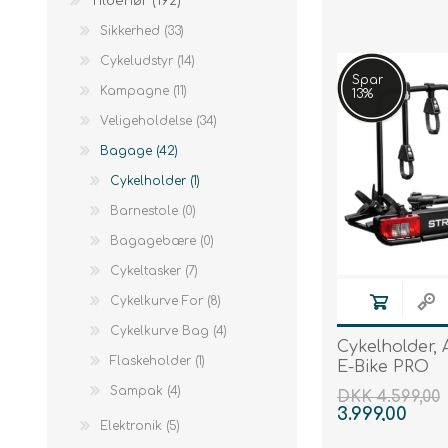
Tilbehør (192)
Sidespejle
Batteri
Ringklokker
Værktøj
Sikkerhed (33)
Cykelhjelme
Batteritilbehør
Håndtag
Eldele
Cykeludstyr (14)
Cykellygter
Lader
Pedaler
Spar
Kampagne (11)
13%
Cykellåse
Skærme
Veligeholdelse (34)
Støtteben
Bagage (42)
Cykelsadler
Cykelholder (1)
Sadelpind
Barnestole (0)
Cykelstyr
Bagagebære (0)
Cykeltasker (7)
Cykelkurve For (8)
Cykelkurve Bag (4)
Cykelholder, 
Flaskeholder (1)
E-Bike PRO
Sampak (4)
DKK 4.599,00
3.999,00
Elektronik (5)