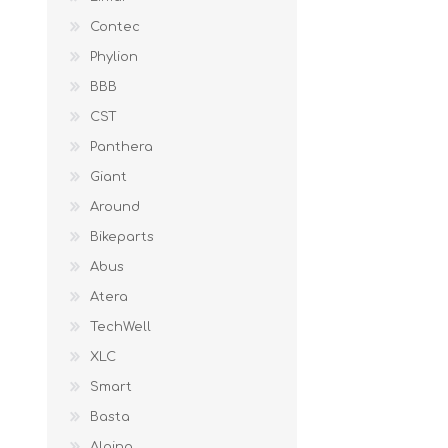
Contec
Phylion
BBB
CST
Panthera
Giant
Around
Bikeparts
Abus
Atera
TechWell
XLC
Smart
Basta
Alpina