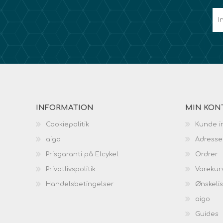
INFORMATION
MIN KON
Cookiepolitik
Kunde i
aigo
Adresse
Prisgaranti på Elcykel
Ordrer
Privatlivspolitik
Varekur
Handelsbetingelser
Ønskeli
aigo
Guides