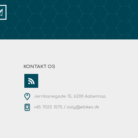
KONTAKT OS
Jernbanegade 15, 6200 Aabenraa
+45 7025 1575 /
salg@ebikes.dk