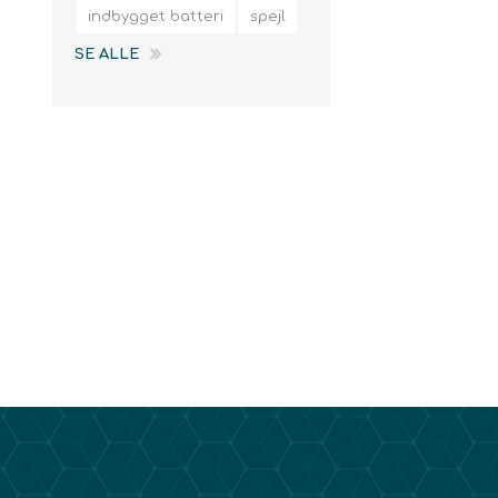
indbygget batteri
spejl
SE ALLE