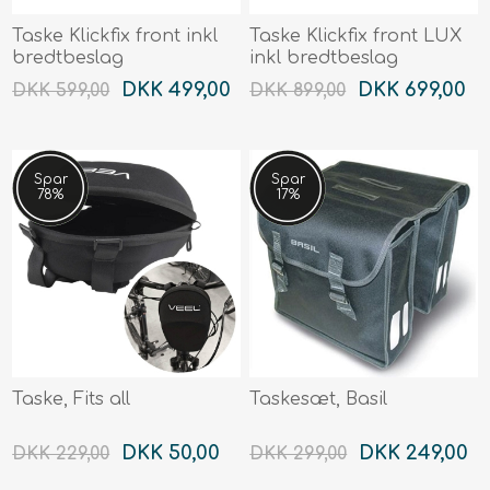
Taske Klickfix front inkl
Taske Klickfix front LUX
bredtbeslag
inkl bredtbeslag
DKK 499,00
DKK 699,00
DKK 599,00
DKK 899,00
Spar
Spar
78%
17%
Taske, Fits all
Taskesæt, Basil
DKK 50,00
DKK 249,00
DKK 229,00
DKK 299,00