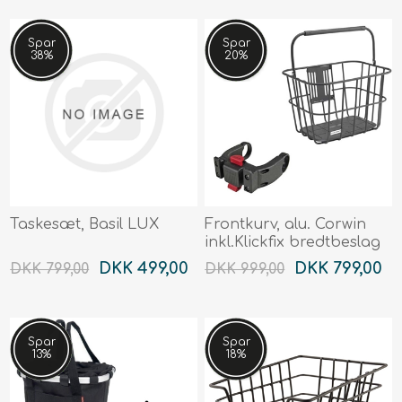
Spar
Spar
38%
20%
Taskesæt, Basil LUX
Frontkurv, alu. Corwin
inkl.Klickfix bredtbeslag
DKK 499,00
DKK 799,00
DKK 799,00
DKK 999,00
Spar
Spar
13%
18%