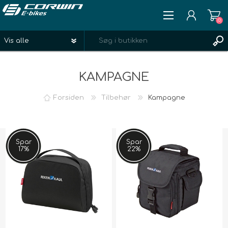
(0)
REGISTRÉR
KAMPAGNE
LOGIN
ØNSKELISTE
(0)
Forsiden
Tilbehør
Kampagne
Spar
Spar
17%
22%