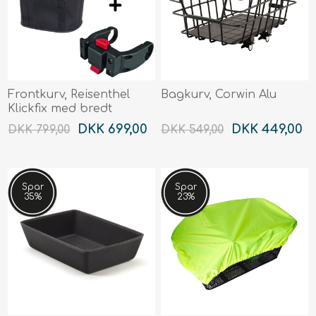
Frontkurv, Reisenthel
Bagkurv, Corwin Alu
Klickfix med bredt
beslag
DKK 699,00
DKK 449,00
DKK 799,00
DKK 549,00
Spar
Spar
35%
23%