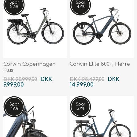
Spar
Spar
52%
47%
Corwin Copenhagen
Corwin Elite 500+, Herre
Plus
DKK
DKK
DKK 20.999,00
DKK 28.499,00
9.999,00
14.999,00
Spar
Spar
49%
57%