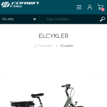
(0)
REGISTRÉR
ELCYKLER
LOGIN
ØNSKELISTE
(0)
Forsiden
Elcykler