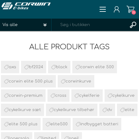
(0)
REGISTRÉR
ALLE PRODUKT TAGS
LOGIN
ØNSKELISTE
(0)
axa
bf2024
black
corwin elite 500
corwin elite 500 plus
corwinkurve
corwin-premium
cross
cykelferie
cykelkurve
cykelkurve sæt
cykelkurve tilbehør
dv
elite
elite 500 plus
elite500
indbygget batteri
lagersalg
limited
spejl