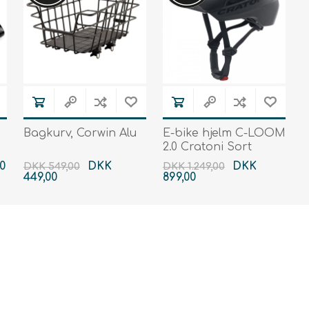
Bagkurv, Corwin Alu
E-bike hjelm C-LOOM
2.0 Cratoni Sort
0
DKK
DKK
DKK 549,00
DKK 1.249,00
449,00
899,00