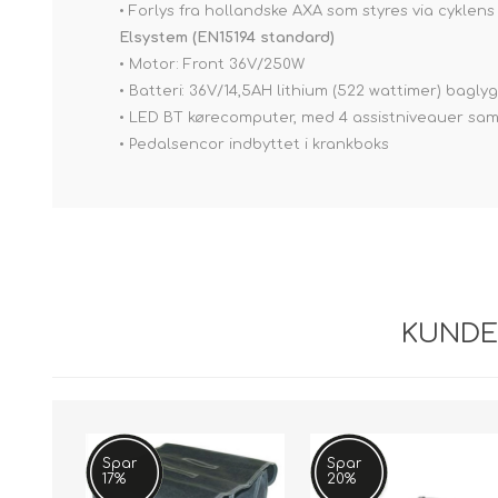
• Forlys fra hollandske AXA som styres via cyklen
Elsystem (EN15194 standard)
• Motor: Front 36V/250W
• Batteri: 36V/14,5AH lithium (522 wattimer) bagl
• LED BT kørecomputer, med 4 assistniveauer samt 
• Pedalsencor indbyttet i krankboks
KUNDE
Spar
Spar
17%
20%