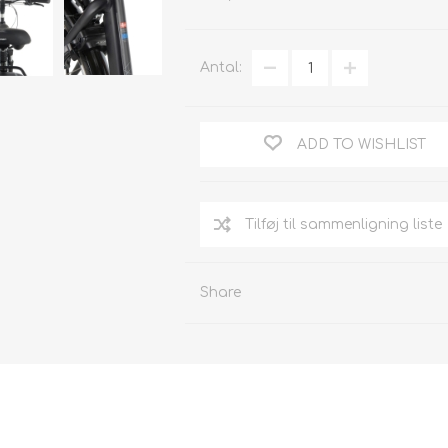
Antal:
ADD TO WISHLIST
Tilføj til sammenligning liste
Share