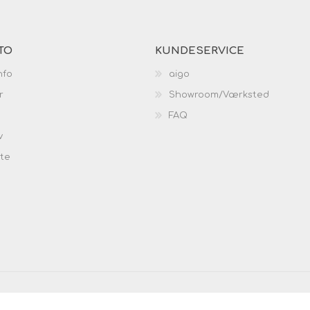
TO
KUNDESERVICE
nfo
aigo
r
Showroom/Værksted
FAQ
v
ste
eholdt.