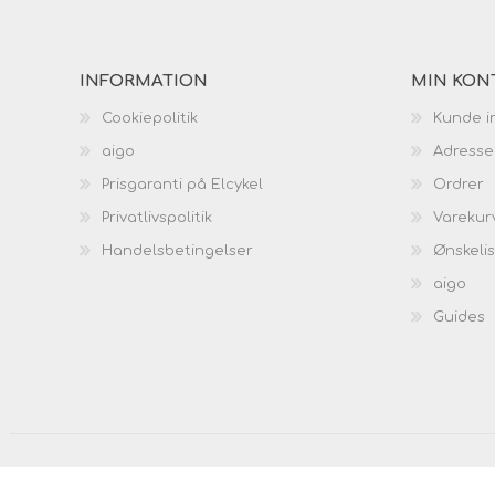
INFORMATION
MIN KON
Cookiepolitik
Kunde i
aigo
Adresse
Prisgaranti på Elcykel
Ordrer
Privatlivspolitik
Varekur
Handelsbetingelser
Ønskeli
aigo
Guides
Copyright © 2026 Corwin E-bikes. Alle rettigheder forb