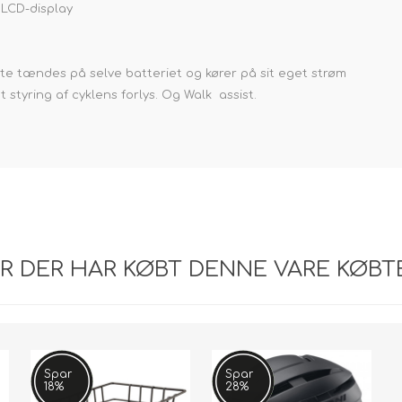
s LCD-display
ygte tændes på selve batteriet og kører på sit eget strøm
styring af cyklens forlys. Og Walk assist.
R DER HAR KØBT DENNE VARE KØBT
Spar
Spar
18%
28%