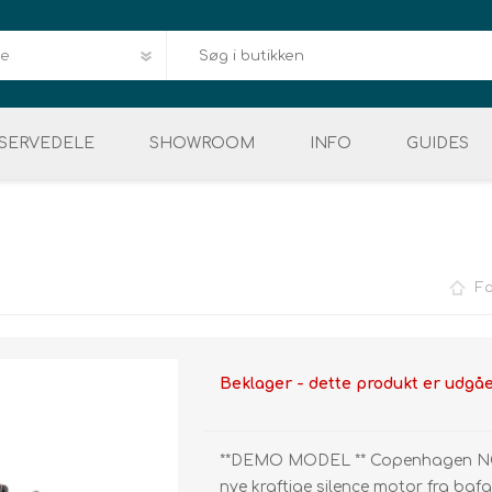
SERVEDELE
SHOWROOM
INFO
GUIDES
Downloads
HERRE
VELIGEHOLDELSE
DÆK & SLANGER
EL MOUNTAINBIKE
DELE & REPERATION
BAGAGE
DEMO 
Reklamation og Retur
E
Fo
Service
FAQ
Kvalitet og garanti
Beklager - dette produkt er udgå
Levering og afhentn
Vores mærker
**DEMO MODEL ** Copenhagen NOR
nye kraftige silence motor fra ba