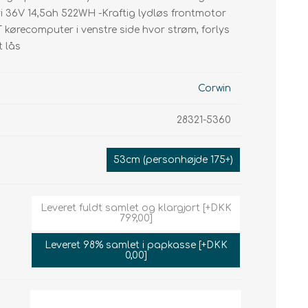
Smartphone holder
Motor
Kæder
eri 36V 14,5ah 522WH -Kraftig lydløs frontmotor
Display Elcykler
Display
Kasetter
kørecomputer i venstre side hvor strøm, forlys
t lås
Tandhjul
Geardrop
Corwin
28321-5360
53cm (personhøjde 175+)
Leveret fuldt samlet og klargjort [+DKK
799,00]
Leveret 98% samlet i papkasse [+DKK
0,00]