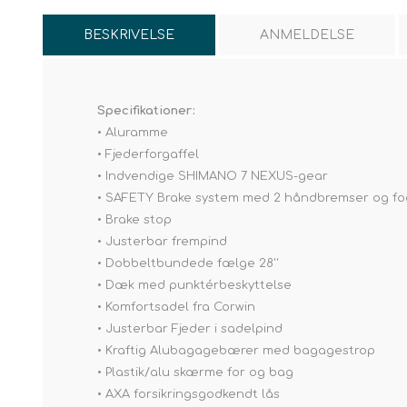
BESKRIVELSE
ANMELDELSE
Specifikationer:
• Aluramme
• Fjederforgaffel
• Indvendige SHIMANO 7 NEXUS-gear
• SAFETY Brake system med 2 håndbremser og f
• Brake stop
• Justerbar frempind
• Dobbeltbundede fælge 28''
• Dæk med punktérbeskyttelse
• Komfortsadel fra Corwin
• Justerbar Fjeder i sadelpind
• Kraftig Alubagagebærer med bagagestrop
• Plastik/alu skærme for og bag
• AXA forsikringsgodkendt lås