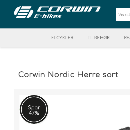
ELCYKLER
TILBEHØR
RE
BATTERI & LADER
SIKKERHED
ELCYKEL DAME
VÆRKTØJ & ELDELE
CYKELUDSTYR
ELCYKEL 
Corwin Nordic Herre sort
Spar
47%