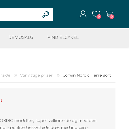
(0)
(0)
DEMOSALG
REGISTRÉR
VIND ELCYKEL
LOGIN
OG RESTSALG
MOTOR & DISPLAY
ELEKTRONIK
KÆDER & TANDHJUL
ret
LCYKLER
rside
Vanvittige priser
Corwin Nordic Herre sort
et
ing
DIC modellen, super velkørende og med den
fang. - punkterbeskyttede dæk med indlæg -