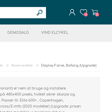
(0)
(0)
DEMOSALG
REGISTRÉR
VIND ELCYKEL
LOGIN
OG RESTSALG
MOTOR & DISPLAY
ELEKTRONIK
KÆDER & TANDHJUL
ret
LCYKLER
de
Reservedele
Display Farve, Bafang (Upgrade)
riant) er nem at bruge og installere.
å 480x400 pixels, hvilket sikrer skarpe og
ing
. Passer til: Elite 600+ , Copenhagen,
ross/E-mtb (2025 modeller) (Upgrade: prisen