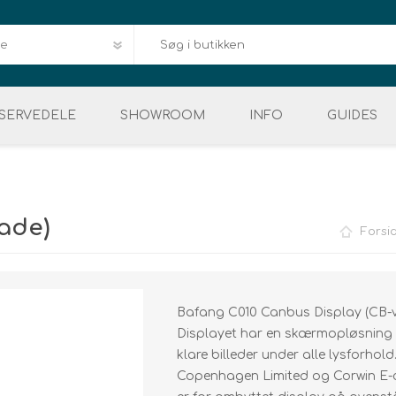
SERVEDELE
SHOWROOM
INFO
GUIDES
Downloads
HERRE
VELIGEHOLDELSE
DÆK & SLANGER
EL MOUNTAINBIKE
DELE & REPERATION
BAGAGE
DEMO 
Reklamation og Retur
E
ade)
Forsi
Service
FAQ
Kvalitet og garanti
Bafang C010 Canbus Display (CB-va
Displayet har en skærmopløsning p
Levering og afhentn
klare billeder under alle lysforhold
Vores mærker
Copenhagen Limited og Corwin E-c