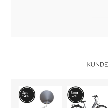
KUNDE
Spar
Spar
24%
57%