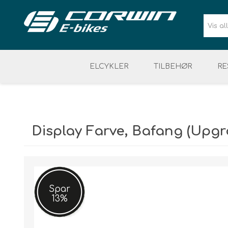
ELCYKLER
TILBEHØR
RE
BATTERI & LADER
SIKKERHED
ELCYKEL DAME
VÆRKTØJ & ELDELE
CYKELUDSTYR
ELCYKEL 
Display Farve, Bafang (Upgr
Spar
13%