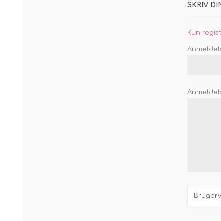
SKRIV D
Kun regis
Anmeldelse
Anmeldels
Brugerv