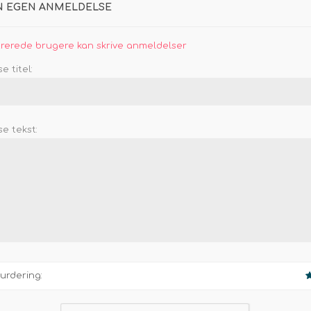
IN EGEN ANMELDELSE
trerede brugere kan skrive anmeldelser
 titel:
e tekst:
urdering: