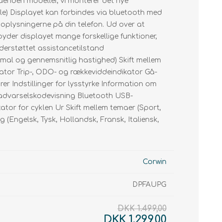
åenden modeller, vi monterer det nye
Smartphone holder
Motor
Kæder
e) Displayet kan forbindes via bluetooth med
Display Elcykler
Display
Kasetter
oplysningerne på din telefon. Ud over at
Tandhjul
yder displayet mange forskellige funktioner,
derstøttet assistancetilstand
Geardrop
imal og gennemsnitlig hastighed) Skift mellem
kator Trip-, ODO- og rækkeviddeindikator Gå-
er Indstillinger for lysstyrke Information om
g advarselskodevisning Bluetooth USB-
tor for cyklen Ur Skift mellem temaer (Sport,
 (Engelsk, Tysk, Hollandsk, Fransk, Italiensk,
Corwin
DPFAUPG
DKK 1.499,00
DKK 1.299,00