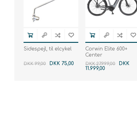
Sidespejl, til elcykel
Corwin Elite 600+
Center
DKK 75,00
DKK
DKK 99,00
DKK 27.999,00
11.999,00