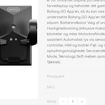
er for ombyttet display på ovenst
Om os
Cykelpumper
Dæk MTB
Cykelholder
bremsedele
farvedisplay og beholder det gaml
Cykelcover
Dæk City
Barnestole
Kabler/wirrer
Bafang GO App’en, så du kan vise 
Smøre & Plejemidler
Dæk Folde
Bagagebære
Pedaler
understøtte Bafang GO App’en tilb
såsom: Batteriindikator Valg af un
Slanger
Cykeltasker
Skærme
Hastighedsvisning (inklusive maks
Lappegrej
Cykelkurve For
bagagebærer
kilometer og miles Motorkraftindi
Cykelkurve Bag
Lygteholder
assistent Automatisk lys via sensor
Flaskeholder
controller, HMI og batteri Fejl- o
Sampak
opladningsmuligheder Serviceindika
Mode, Teknologi) Skift mellem sprog
Tjekkisk)
Producent:
SKU:
Antal: