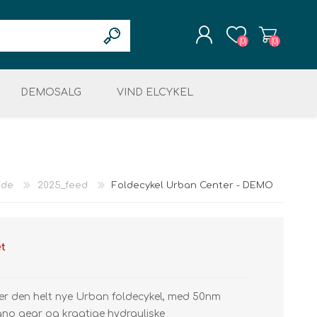
(0)
(0)
DEMOSALG
REGISTRÉR
VIND ELCYKEL
LOGIN
OG RESTSALG
MOTOR & DISPLAY
ELEKTRONIK
KÆDER & TANDHJUL
ret
LCYKLER
ide
2025_feed
Foldecykel Urban Center - DEMO
et
ing
den helt nye Urban foldecykel, med 50nm
mano gear og kragtige hydrauliske