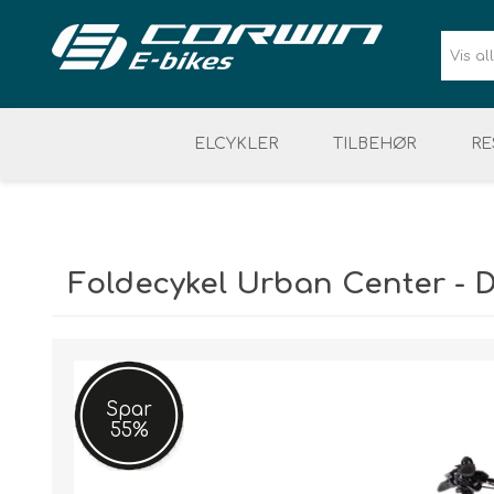
ELCYKLER
TILBEHØR
RE
BATTERI & LADER
SIKKERHED
ELCYKEL DAME
VÆRKTØJ & ELDELE
CYKELUDSTYR
ELCYKEL 
Foldecykel Urban Center -
Spar
55%