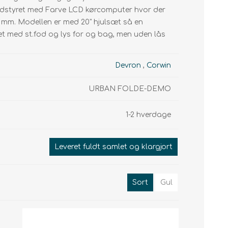
Smartphone holder
Motor
Kæder
udstyret med Farve LCD kørcomputer hvor der
Display Elcykler
Display
Kasetter
 mm. Modellen er med 20" hjulsæt så en
eret med st.fod og lys for og bag, men uden lås
Tandhjul
Geardrop
Devron
,
Corwin
URBAN FOLDE-DEMO
1-2 hverdage
Leveret fuldt samlet og klargjort
Sort
Gul