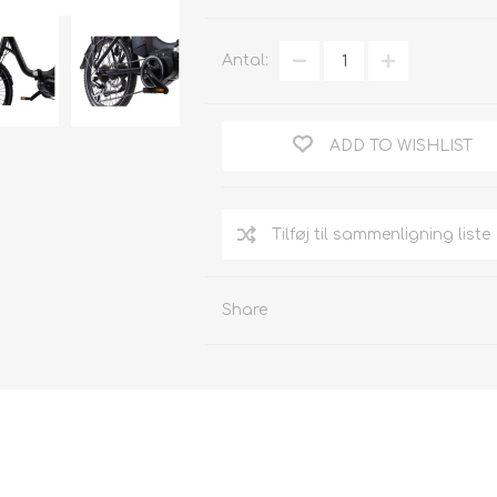
Antal:
ADD TO WISHLIST
Tilføj til sammenligning liste
Share