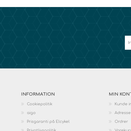
INFORMATION
MIN KON
Cookiepolitik
Kunde i
aigo
Adresse
Prisgaranti på Elcykel
Ordrer
Privatlivspolitik
Varekur