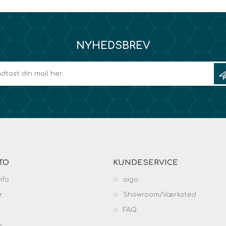
NYHEDSBREV
TO
KUNDESERVICE
nfo
aigo
r
Showroom/Værksted
FAQ
v