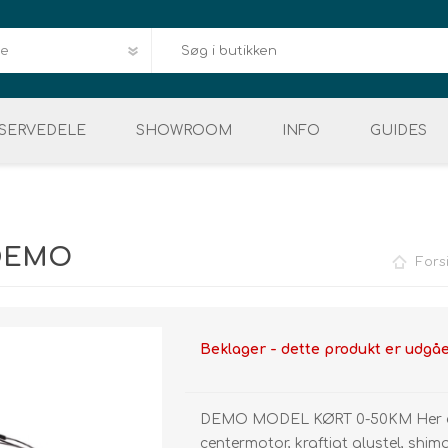
SERVEDELE
SHOWROOM
INFO
GUIDES
Downloads
HERRE
VELIGEHOLDELSE
DÆK & SLANGER
EL MOUNTAINBIKE
DELE & REPERATION
BAGAGE
DEMO 
Reklamation og Retur
E
 DEMO
Fors
Service
FAQ
Kvalitet og garanti
Beklager - dette produkt er udgå
Levering og afhentn
Vores mærker
DEMO MODEL KØRT 0-50KM Her er 
centermotor, kraftigt alustel, shi