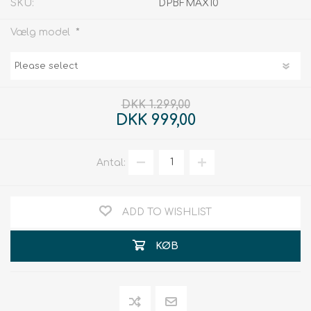
SKU:
DPBFMAX10
*
Vælg model
DKK 1.299,00
DKK 999,00
Antal:
ADD TO WISHLIST
KØB