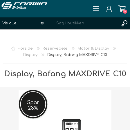
(0)
REGISTRÉR
LOGIN
Forside
Reservedele
Motor & Display
ØNSKELISTE
(0)
Display
Display, Bafang MAXDRIVE C10
Display, Bafang MAXDRIVE C10
Spar
23%