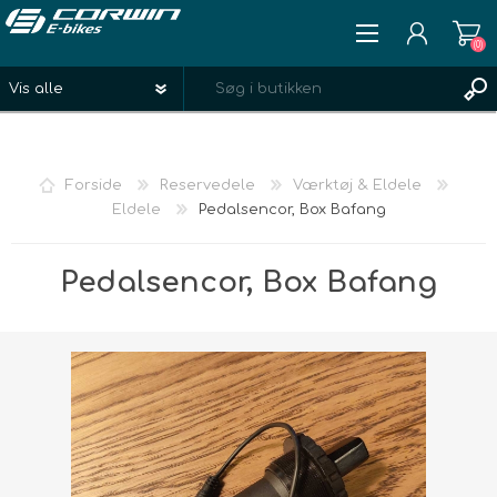
(0)
REGISTRÉR
LOGIN
Forside
Reservedele
Værktøj & Eldele
ØNSKELISTE
(0)
Eldele
Pedalsencor, Box Bafang
Pedalsencor, Box Bafang