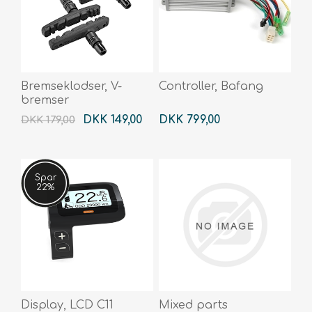
Bremseklodser, V-
Controller, Bafang
bremser
DKK 149,00
DKK 799,00
DKK 179,00
Spar
22%
Display, LCD C11
Mixed parts