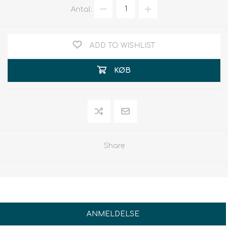
Antal:
ADD TO WISHLIST
KØB
Share
ANMELDELSE