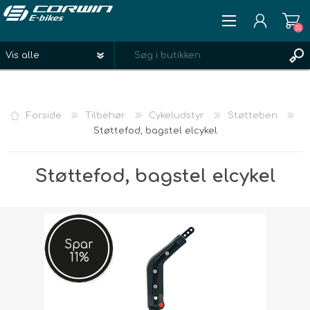
(0)
REGISTRÉR
LOGIN
Forside
Tilbehør
Cykeludstyr
Støtteben
ØNSKELISTE
(0)
Støttefod, bagstel elcykel
Støttefod, bagstel elcykel
Spar
11%