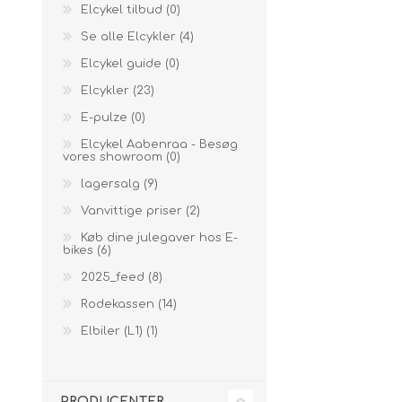
Elcykel tilbud (0)
Sidespejle
Batteri
Ringklokker
Værktøj
Se alle Elcykler (4)
Cykelhjelme
Batteritilbehør
Håndtag
Eldele
Elcykel guide (0)
Cykellygter
Lader
Pedaler
Cykellåse
Skærme
Elcykler (23)
Støtteben
E-pulze (0)
Cykelsadler
Elcykel Aabenraa - Besøg
vores showroom (0)
Sadelpind
lagersalg (9)
Cykelstyr
Vanvittige priser (2)
Køb dine julegaver hos E-
bikes (6)
2025_feed (8)
Rodekassen (14)
Elbiler (L1) (1)
PRODUCENTER