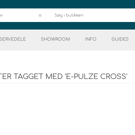
SERVEDELE
SHOWROOM
INFO
GUIDES
Downloads
HERRE
VELIGEHOLDELSE
DÆK & SLANGER
EL MOUNTAINBIKE
DELE & REPERATION
BAGAGE
DEMO 
Reklamation og Retur
E
ER TAGGET MED 'E-PULZE CROSS'
Service
FAQ
Kvalitet og garanti
Levering og afhentn
Vores mærker