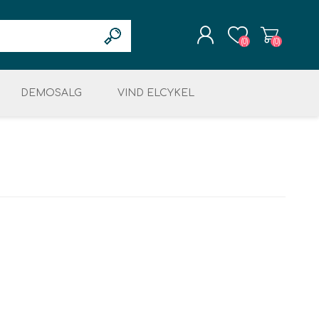
(0)
(0)
DEMOSALG
REGISTRÉR
VIND ELCYKEL
LOGIN
OG RESTSALG
MOTOR & DISPLAY
ELEKTRONIK
KÆDER & TANDHJUL
ret
LCYKLER
ing