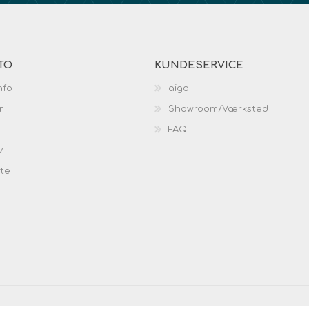
TO
KUNDESERVICE
nfo
aigo
r
Showroom/Værksted
FAQ
v
ste