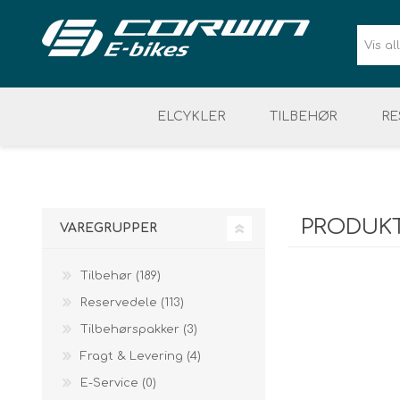
ELCYKLER
TILBEHØR
RE
BATTERI & LADER
SIKKERHED
ELCYKEL DAME
VÆRKTØJ & ELDELE
CYKELUDSTYR
ELCYKEL 
PRODUKT
VAREGRUPPER
Tilbehør (189)
Reservedele (113)
Tilbehørspakker (3)
Fragt & Levering (4)
E-Service (0)