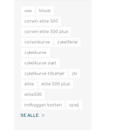
axa
black
corwin elite 500
corwin elite 500 plus
corwinkurve
cykelferie
cykelkurve
cykelkurve sæt
cykelkurve tilbehør
dv
elite
elite 500 plus
elite500
indbygget batteri
spejl
SE ALLE