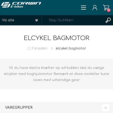
(0)
REGISTRÉR
ELCYKEL BAGMOTOR
LOGIN
ØNSKELISTE
(0)
Forsiden
elcykel bagmotor
Vil du have ekstra kræfter op ad bakken skal du vælge
elcykler med baghjulsmotor. Bemærk at disse modeller kune
laves med udvendige gear.
VAREGRUPPER