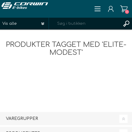
(0)
REGISTRÉR
PRODUKTER TAGGET MED 'ELITE-
LOGIN
MODEST'
ØNSKELISTE
(0)
VAREGRUPPER