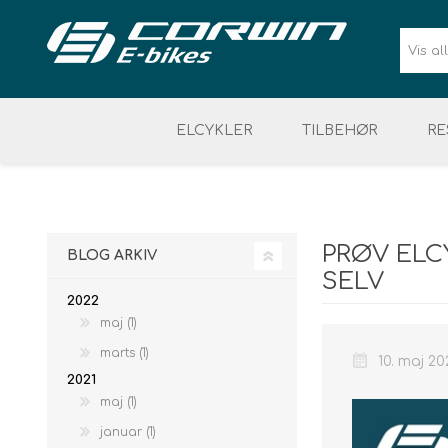
ELCYKLER
TILBEHØR
RE
BATTERI & LADER
SIKKERHED
ELCYKEL DAME
VÆRKTØJ & ELDELE
CYKELUDSTYR
ELCYKEL 
PRØV ELC
BLOG ARKIV
SELV
2022
maj (1)
marts (1)
10. maj 20
2021
maj (1)
januar (1)