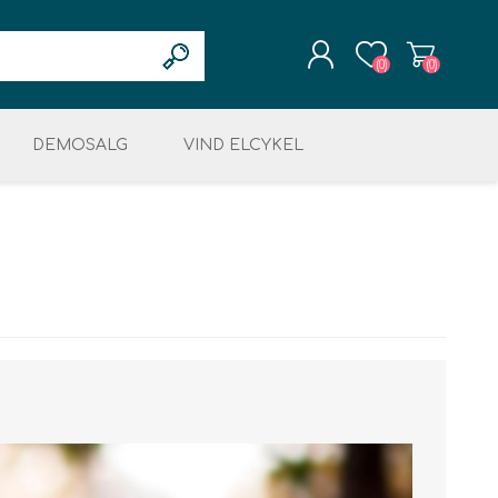
(0)
(0)
DEMOSALG
REGISTRÉR
VIND ELCYKEL
LOGIN
OG RESTSALG
MOTOR & DISPLAY
ELEKTRONIK
KÆDER & TANDHJUL
ret
LCYKLER
ing