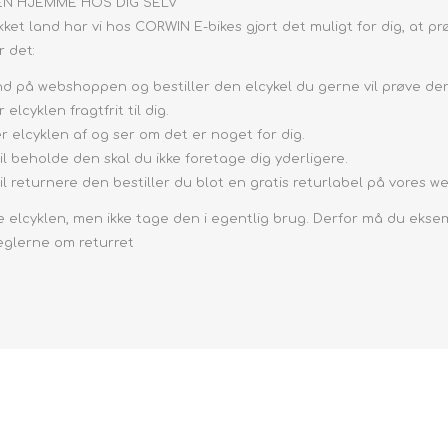
EN HJEMME HOS DIG SELV
et land har vi hos CORWIN E-bikes gjort det muligt for dig, at pr
 det:
nd på webshoppen og bestiller den elcykel du gerne vil prøve de
 elcyklen fragtfrit til dig.
r elcyklen af og ser om det er noget for dig.
vil beholde den skal du ikke foretage dig yderligere.
vil returnere den bestiller du blot en gratis returlabel på vores w
 elcyklen, men ikke tage den i egentlig brug. Derfor må du eksem
eglerne om returret