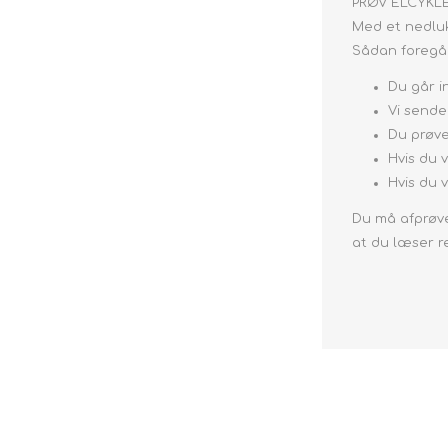
PRØV ELCYKL
Med et nedlukk
Sådan foregår
Du går i
Vi sender
Du prøve
Hvis du 
Hvis du 
Du må afprøve
at du læser r